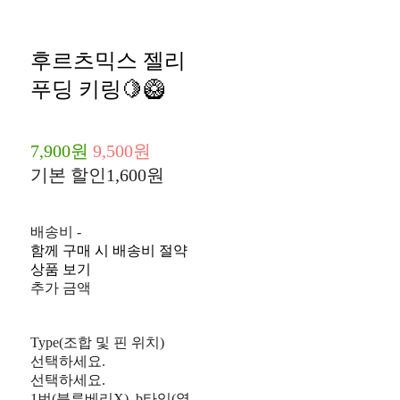
후르츠믹스 젤리
푸딩 키링🍋🥝
7,900원
9,500원
기본 할인
1,600원
배송비
-
함께 구매 시 배송비 절약
상품 보기
추가 금액
Type(조합 및 핀 위치)
선택하세요.
선택하세요.
1번(블루베리X)_b타입(옆