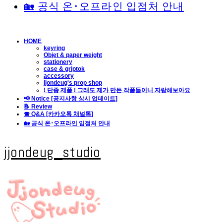
🏡 공식 온･오프라인 입점처 안내
HOME
keyring
Objet & paper weight
stationery
case & griptok
accessory
jjondeug's prop shop
! 단종 제품 ! 그래도 제가 만든 작품들이니 자랑해보아요
📢 Notice [공지사항 상시 업데이트]
📝 Review
☎ Q&A [카카오톡 채널톡]
🏡 공식 온･오프라인 입점처 안내
jjondeug_studio