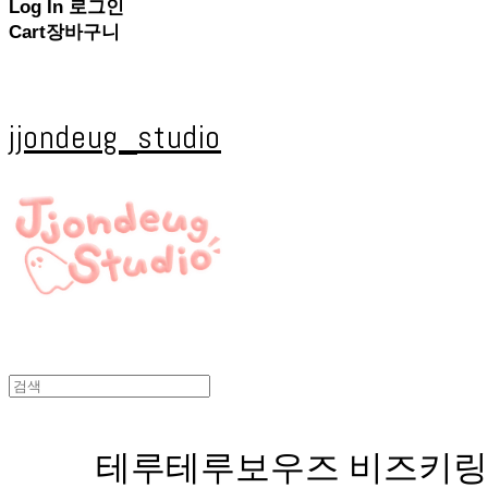
Log In
로그인
Cart
장바구니
jjondeug_studio
테루테루보우즈 비즈키