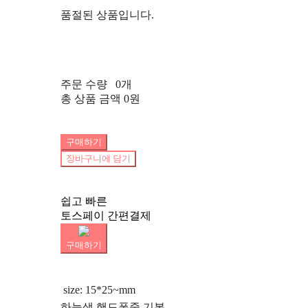
품절된 상품입니다.
주문 수량
0개
총 상품 금액
0원
구매하기
장바구니에 담기
쉽고 빠른
토스페이 간편결제
구매하기
size: 15*25~mm
하늘색 핸드폰줄 기본