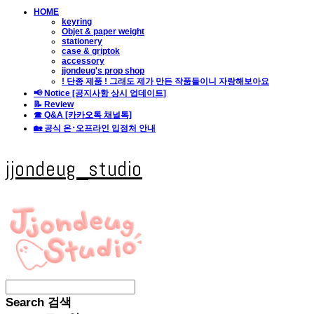
HOME
keyring
Objet & paper weight
stationery
case & griptok
accessory
jjondeug's prop shop
! 단종 제품 ! 그래도 제가 만든 작품들이니 자랑해보아요
📢 Notice [공지사항 상시 업데이트]
📝 Review
☎ Q&A [카카오톡 채널톡]
🏡 공식 온･오프라인 입점처 안내
jjondeug_studio
Search
검색