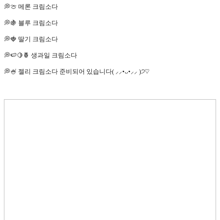
💭🍈 메론 크림소다
💭🍇 블루 크림소다
💭🍓 딸기 크림소다
💭🍉🍋🍍 생과일 크림소다
💭🍧 젤리 크림소다 준비되어 있습니다( ⸝⸝•ᴗ•⸝⸝ )੭♡