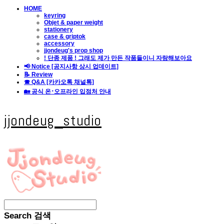
HOME
keyring
Objet & paper weight
stationery
case & griptok
accessory
jjondeug's prop shop
! 단종 제품 ! 그래도 제가 만든 작품들이니 자랑해보아요
📢 Notice [공지사항 상시 업데이트]
📝 Review
☎ Q&A [카카오톡 채널톡]
🏡 공식 온･오프라인 입점처 안내
jjondeug_studio
Search
검색