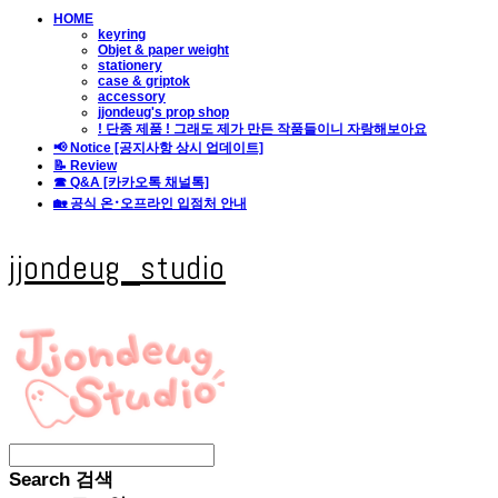
HOME
keyring
Objet & paper weight
stationery
case & griptok
accessory
jjondeug's prop shop
! 단종 제품 ! 그래도 제가 만든 작품들이니 자랑해보아요
📢 Notice [공지사항 상시 업데이트]
📝 Review
☎ Q&A [카카오톡 채널톡]
🏡 공식 온･오프라인 입점처 안내
jjondeug_studio
Search
검색