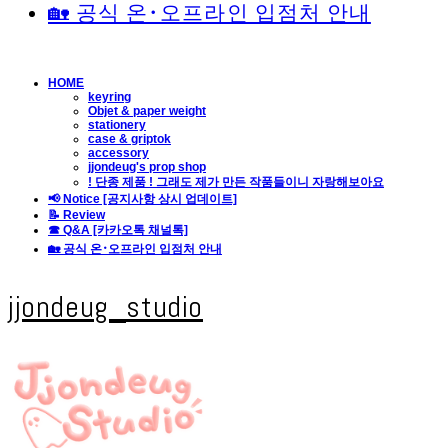
🏡 공식 온･오프라인 입점처 안내
HOME
keyring
Objet & paper weight
stationery
case & griptok
accessory
jjondeug's prop shop
! 단종 제품 ! 그래도 제가 만든 작품들이니 자랑해보아요
📢 Notice [공지사항 상시 업데이트]
📝 Review
☎ Q&A [카카오톡 채널톡]
🏡 공식 온･오프라인 입점처 안내
jjondeug_studio