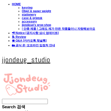
HOME
keyring
Objet & paper weight
stationery
case & griptok
accessory
jjondeug's prop shop
! 단종 제품 ! 그래도 제가 만든 작품들이니 자랑해보아요
📢 Notice [공지사항 상시 업데이트]
📝 Review
☎ Q&A [카카오톡 채널톡]
🏡 공식 온･오프라인 입점처 안내
jjondeug_studio
Search
검색