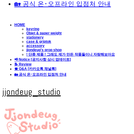
🏡 공식 온･오프라인 입점처 안내
HOME
keyring
Objet & paper weight
stationery
case & griptok
accessory
jjondeug's prop shop
! 단종 제품 ! 그래도 제가 만든 작품들이니 자랑해보아요
📢 Notice [공지사항 상시 업데이트]
📝 Review
☎ Q&A [카카오톡 채널톡]
🏡 공식 온･오프라인 입점처 안내
jjondeug_studio