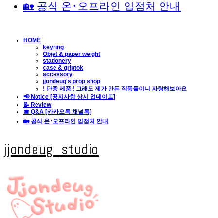
🏡 공식 온･오프라인 입점처 안내
HOME
keyring
Objet & paper weight
stationery
case & griptok
accessory
jjondeug's prop shop
! 단종 제품 ! 그래도 제가 만든 작품들이니 자랑해보아요
📢 Notice [공지사항 상시 업데이트]
📝 Review
☎ Q&A [카카오톡 채널톡]
🏡 공식 온･오프라인 입점처 안내
jjondeug_studio