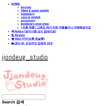
HOME
keyring
Objet & paper weight
stationery
case & griptok
accessory
jjondeug's prop shop
! 단종 제품 ! 그래도 제가 만든 작품들이니 자랑해보아요
📢 Notice [공지사항 상시 업데이트]
📝 Review
☎ Q&A [카카오톡 채널톡]
🏡 공식 온･오프라인 입점처 안내
jjondeug_studio
Search
검색